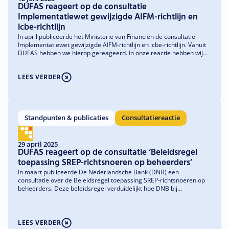
DUFAS reageert op de consultatie
Implementatiewet gewijzigde AIFM-richtlijn en
icbe-richtlijn
In april publiceerde het Ministerie van Financiën de consultatie
Implementatiewet gewijzigde AIFM-richtlijn en icbe-richtlijn. Vanuit
DUFAS hebben we hierop gereageerd. In onze reactie hebben wij
aandacht gevraagd voor een aantal verduidelijkingen en
aanbevelingen om de implementatie zo goed mogelijk aan te laten
LEES VERDER
sluiten op de tekst van de Europese richtlijnen, het bestaande
Nederlandse wetgevingskader en de praktijk in de markt.
Standpunten & publicaties
Consultatiereactie
29 april 2025
DUFAS reageert op de consultatie ‘Beleidsregel
toepassing SREP-richtsnoeren op beheerders’
In maart publiceerde De Nederlandsche Bank (DNB) een
consultatie over de Beleidsregel toepassing SREP-richtsnoeren op
beheerders. Deze beleidsregel verduidelijkt hoe DNB bij
beheerders gebruikmaakt van de SREP-richtsnoeren (Supervisory
Review and Evaluation Process). In Nederland vallen niet alleen
beleggingsondernemingen, maar ook beheerders van
beleggingsinstellingen die MiFID-diensten verlenen onder het
LEES VERDER