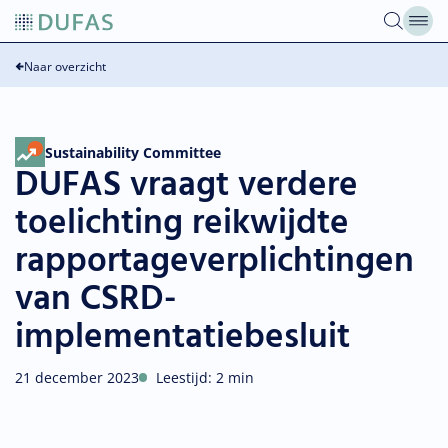
Overslaan
naar
inhoud
Naar overzicht
Sustainability Committee
DUFAS vraagt verdere
toelichting reikwijdte
rapportageverplichtingen
van CSRD-
implementatiebesluit
21 december 2023
Leestijd: 2 min