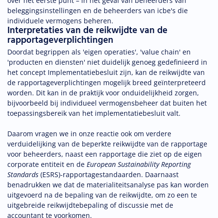
over het eerste punt – in het geval van beheerders van
beleggingsinstellingen en de beheerders van icbe's die
individuele vermogens beheren.
Interpretaties van de reikwijdte van de
rapportageverplichtingen
Doordat begrippen als 'eigen operaties', 'value chain' en
'producten en diensten' niet duidelijk genoeg gedefinieerd in
het concept Implementatiebesluit zijn, kan de reikwijdte van
de rapportageverplichtingen mogelijk breed geïnterpreteerd
worden. Dit kan in de praktijk voor onduidelijkheid zorgen,
bijvoorbeeld bij individueel vermogensbeheer dat buiten het
toepassingsbereik van het implementatiebesluit valt.
Daarom vragen we in onze reactie ook om verdere
verduidelijking van de beperkte reikwijdte van de rapportage
voor beheerders, naast een rapportage die ziet op de eigen
corporate entiteit en de
European Sustainability Reporting
Standards
(ESRS)-rapportagestandaarden. Daarnaast
benadrukken we dat de materialiteitsanalyse pas kan worden
uitgevoerd na de bepaling van de reikwijdte, om zo een te
uitgebreide reikwijdtebepaling of discussie met de
accountant te voorkomen.