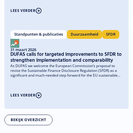
LEES VERDER
Standpunten & publicaties
Duurzaamheid
SFDR
31 maart 2026
DUFAS calls for targeted improvements to SFDR to
strengthen implementation and comparability
As DUFAS we welcome the European Commission’s proposal to
revise the Sustainable Finance Disclosure Regulation (SFDR) as a
significant and much-needed step forward for the EU sustainable
finance framework. We reiterate our strong support for the SFDR
and its core objectives of enhancing transparency, strengthening
investor confidence, and supporting the transition to a more
sustainable economy. The proposed shift toward a product-focused
LEES VERDER
framework, combined with a simplification of entity-level
requirements, marks an important improvement in making the
regulation more practical and effective. At the same time, we
recommend several targeted improvements to ensure that the
revised framework is workable in practice, supports capital
BEKIJK OVERZICHT
allocation to sustainable activities, and enhances comparability for
investors. The DUFAS position statement, prepared by our SFDR
Expert Group, contains several key recommendations, including: