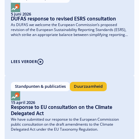
5 juni 2026
DUFAS response to revised ESRS consultation
As DUFAS we welcome the European Commission’s proposed
revision of the European Sustainability Reporting Standards (ESRS),
which strike an appropriate balance between simplifying reporting
requirements and preserving the core principle of double
materiality. In particular, we strongly support the clarification that
investments managed on behalf of clients are outside the scope of
mandatory ESRS reporting. This clarification provides much-needed
legal certainty for the asset management industry.
LEES VERDER
Standpunten & publicaties
Duurzaamheid
15 april 2026
Response to EU consultation on the Climate
Delegated Act
We have submitted our response to the European Commission
public consultation on the draft amendments to the Climate
Delegated Act under the EU Taxonomy Regulation.