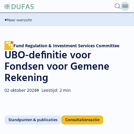
Overslaan
naar
inhoud
Naar overzicht
Fund Regulation & Investment Services Committee
UBO-definitie voor
Fondsen voor Gemene
Rekening
02 oktober 2024
Leestijd: 2 min
Standpunten & publicaties
Consultatiereactie