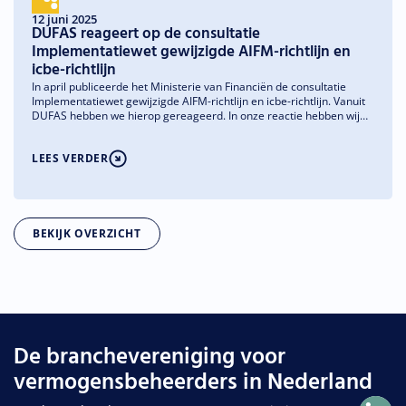
voorstellen die deze obstakels gericht proberen weg te nemen.
12 juni 2025
DUFAS reageert op de consultatie
Implementatiewet gewijzigde AIFM-richtlijn en
icbe-richtlijn
In april publiceerde het Ministerie van Financiën de consultatie
Implementatiewet gewijzigde AIFM-richtlijn en icbe-richtlijn. Vanuit
DUFAS hebben we hierop gereageerd. In onze reactie hebben wij
aandacht gevraagd voor een aantal verduidelijkingen en
aanbevelingen om de implementatie zo goed mogelijk aan te laten
LEES VERDER
sluiten op de tekst van de Europese richtlijnen, het bestaande
Nederlandse wetgevingskader en de praktijk in de markt.
BEKIJK OVERZICHT
De branchevereniging voor
vermogensbeheerders in Nederland