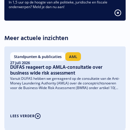
In 1,5 uur op de hoogte van alle politieke, juridische en fiscale
onderwerpen? Meld je dan nu aan!
Meer actuele inzichten
Standpunten & publicaties
AML
27 juli 2026
DUFAS reageert op AMLA-consultatie over
business wide risk assessment
Vanuit DUFAS hebben we gereageerd op de consultatie van de Anti-
Money Laundering Authority (AMLA) over de conceptrichtsnoeren
voor de Business-Wide Risk Assessment (BWRA) onder artikel 10(4)
van de Anti-Money Laundering Regulation (AMLR). We verwelkomen
de nadruk op een risicogebaseerde en proportionele aanpak en
doen aanbevelingen om de richtsnoeren verder te verduidelijken en
praktisch uitvoerbaar te houden.
LEES VERDER