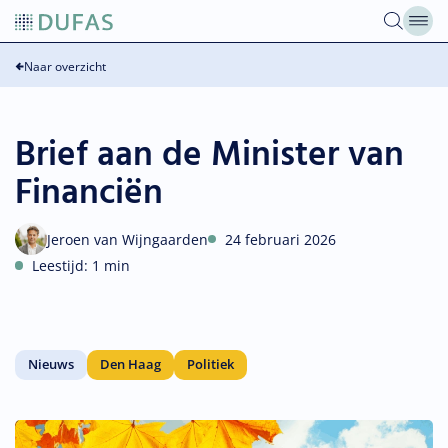
Overslaan
naar
inhoud
Naar overzicht
Brief aan de Minister van
Financiën
Jeroen van Wijngaarden
24 februari 2026
Leestijd: 1 min
Nieuws
Den Haag
Politiek