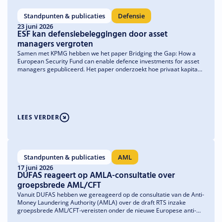
Standpunten & publicaties
Defensie
23 juni 2026
ESF kan defensiebeleggingen door asset
managers vergroten
Samen met KPMG hebben we het paper Bridging the Gap: How a
European Security Fund can enable defence investments for asset
managers gepubliceerd. Het paper onderzoekt hoe privaat kapitaal
makkelijker zijn weg kan vinden naar de plekken waar het het
hardst nodig is – niet-beursgenoteerde bedrijven en het mkb – en
welke belemmeringen asset managers daarbij op dit moment
ondervinden.
LEES VERDER
Standpunten & publicaties
AML
17 juni 2026
DUFAS reageert op AMLA-consultatie over
groepsbrede AML/CFT
Vanuit DUFAS hebben we gereageerd op de consultatie van de Anti-
Money Laundering Authority (AMLA) over de draft RTS inzake
groepsbrede AML/CFT-vereisten onder de nieuwe Europese anti-
witwasverordening (AMLR). We onderschrijven het doel van de RTS