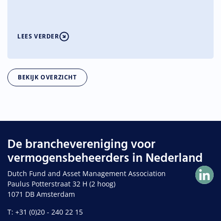
om effectieve en proportionele groepsbrede AML/CFT-governance
te versterken, maar vragen tegelijk om meer duidelijkheid over de
toepassing van de regels op de asset management sector.
LEES VERDER
BEKIJK OVERZICHT
De branchevereniging voor
vermogensbeheerders in Nederland
Dutch Fund and Asset Management Association
Paulus Potterstraat 32 H (2 hoog)
1071 DB Amsterdam
T: +31 (0)20 - 240 22 15