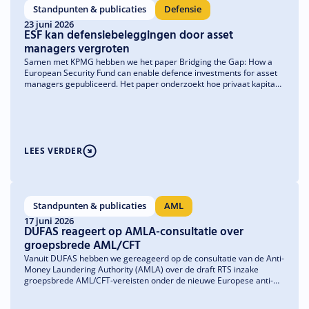
Standpunten & publicaties
Defensie
23 juni 2026
ESF kan defensiebeleggingen door asset
managers vergroten
Samen met KPMG hebben we het paper Bridging the Gap: How a
European Security Fund can enable defence investments for asset
managers gepubliceerd. Het paper onderzoekt hoe privaat kapitaal
makkelijker zijn weg kan vinden naar de plekken waar het het
hardst nodig is – niet-beursgenoteerde bedrijven en het mkb – en
welke belemmeringen asset managers daarbij op dit moment
ondervinden.
LEES VERDER
Standpunten & publicaties
AML
17 juni 2026
DUFAS reageert op AMLA-consultatie over
groepsbrede AML/CFT
Vanuit DUFAS hebben we gereageerd op de consultatie van de Anti-
Money Laundering Authority (AMLA) over de draft RTS inzake
groepsbrede AML/CFT-vereisten onder de nieuwe Europese anti-
witwasverordening (AMLR). We onderschrijven het doel van de RTS
om effectieve en proportionele groepsbrede AML/CFT-governance