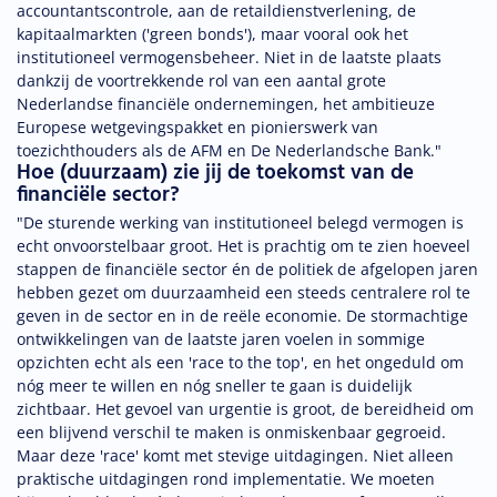
accountantscontrole, aan de retaildienstverlening, de
kapitaalmarkten ('green bonds'), maar vooral ook het
institutioneel vermogensbeheer. Niet in de laatste plaats
dankzij de voortrekkende rol van een aantal grote
Nederlandse financiële ondernemingen, het ambitieuze
Europese wetgevingspakket en pionierswerk van
toezichthouders als de AFM en De Nederlandsche Bank."
Hoe (duurzaam) zie jij de toekomst van de
financiële sector?
"De sturende werking van institutioneel belegd vermogen is
echt onvoorstelbaar groot. Het is prachtig om te zien hoeveel
stappen de financiële sector én de politiek de afgelopen jaren
hebben gezet om duurzaamheid een steeds centralere rol te
geven in de sector en in de reële economie. De stormachtige
ontwikkelingen van de laatste jaren voelen in sommige
opzichten echt als een 'race to the top', en het ongeduld om
nóg meer te willen en nóg sneller te gaan is duidelijk
zichtbaar. Het gevoel van urgentie is groot, de bereidheid om
een blijvend verschil te maken is onmiskenbaar gegroeid.
Maar deze 'race' komt met stevige uitdagingen. Niet alleen
praktische uitdagingen rond implementatie. We moeten