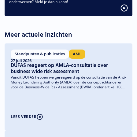
onderwerpen? Meld je dan nu aan!
Meer actuele inzichten
Standpunten & publicaties
AML
27 juli 2026
DUFAS reageert op AMLA-consultatie over
business wide risk assessment
Vanuit DUFAS hebben we gereageerd op de consultatie van de Anti-
Money Laundering Authority (AMLA) over de conceptrichtsnoeren
voor de Business-Wide Risk Assessment (BWRA) onder artikel 10(4)
van de Anti-Money Laundering Regulation (AMLR). We verwelkomen
de nadruk op een risicogebaseerde en proportionele aanpak en
doen aanbevelingen om de richtsnoeren verder te verduidelijken en
praktisch uitvoerbaar te houden.
LEES VERDER