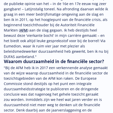
de publieke opinie van het – in de 16e en 17e eeuw nog zeer
gangbare! – Latijnstalig toneel. Na afronding daarvan wilde ik
graag in een meer bedrijfsmatige omgeving aan de slag en
ben ik in 2011, op het hoogtepunt van de financiële crisis, als
beginnend toezichthouder bij de Autoriteit Financiële
Markten (
AFM
) aan de slag gegaan. Ik heb destijds heel
bewust deze 'vierkante bocht' in mijn carrière gemaakt – en
het biedt ook altijd leuke gespreksstof voor bij de borrel! Via
Eumedion, waar ik ruim vier jaar met plezier als
beleidsmedewerker duurzaamheid heb gewerkt, ben ik nu bij
DUFAS aanbeland."
Waarom duurzaamheid in de financiële sector?
"Bij de AFM heb ik in 2017 een verkennende analyse gemaakt
van de wijze waarop duurzaamheid in de financiële sector de
toezichtsgebieden van de AFM kon raken. De Europese
Commissie stond destijds op het punt een integrale
duurzaamheidsstrategie te publiceren en de dringende
conclusie was dat nagenoeg het gehele toezicht geraakt
zou worden. Inmiddels zijn we heel wat jaren verder en is
duurzaamheid niet meer weg te denken uit de financiële
sector. Denk daarbij aan de jaarverslaggeving en de