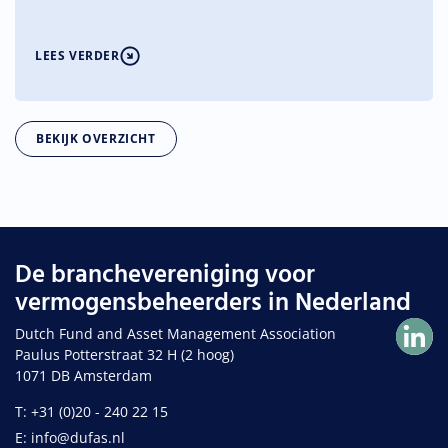
te versterken, maar vragen tegelijk om meer duidelijkheid over de
toepassing van de regels op de asset management sector.
LEES VERDER
BEKIJK OVERZICHT
De branchevereniging voor
vermogensbeheerders in Nederland
Dutch Fund and Asset Management Association
Paulus Potterstraat 32 H (2 hoog)
1071 DB Amsterdam
T: +31 (0)20 - 240 22 15
E: info@dufas.nl